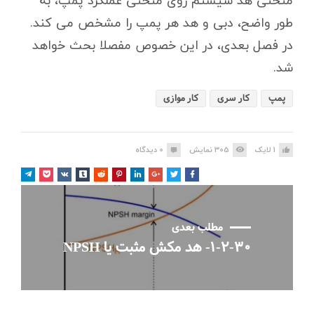
منحنی هد سیستم روی منحنی عملکرد پمپ، به
طور واضح، دبی و هد هر پمپ را مشخص می کند.
در فصل بعدی، در این خصوص مفصلا بحث خواهد
شد.
پمپ
کار سری
کار موازی
1
لایک
305
نمایش
0
دیدگاه
مطلب بعدی
۱-۲-۳۰- هد مکش مثبت یا NPSH