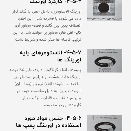
۴-۵-۲- کارکرد اورینگ
اورینگ الاستومری، داخل حفره یا گلند قرار
داده می شود، با فشرده شدن این اطمیه
انعطاف پذیر بین گلند و قطعه مجاور آن،
کلیه لقی های مجاور پر خواهد شد. به این
ترتیب فاصله ها صفر شده و شرایط نشت
۴-۵-۷- الاستومرهای پایه
اورینگ ها
پلیمرها، انواع گوناگونی دارند، ولی ۹۵ درصد
اورینگ ها، از هشت نوع پلیمر متداول زیر
ساخته می شوند: الف) نیتریل (یونا – ان):
امروزه، نیتریل به دلیل مقاومت خوب در
برابر مواد نفتی، و قابلیت ترکیب برای
کاربردهایی در محدوده
۴-۵-۶- جنس مواد مورد
استفاده در اورینگ پمپ ها