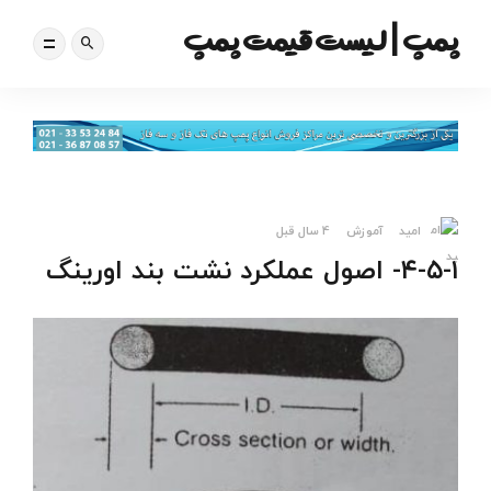
پمپ | لیست قیمت پمپ
امید
آموزش
4 سال قبل
۴-۵-۱- اصول عملکرد نشت بند اورینگ