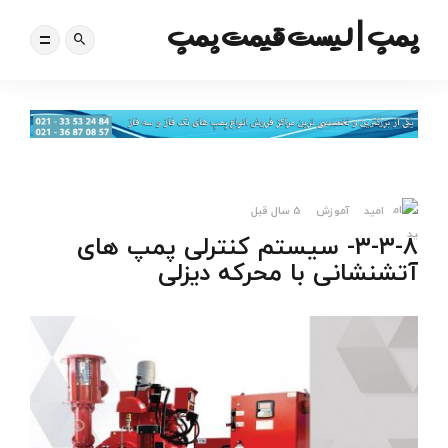
پمپ | لیست قیمت پمپ
امید
آموزش
5 سال قبل
۳-۳-۸- سیستم کنترلی پمپ های
آتشنشانی با محرکه دیزلی