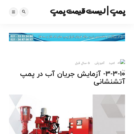
پمپ | لیست قیمت پمپ
امید
آموزش
5 سال قبل
۳-۳-۱۰- آزمایش جریان آب در پمپ
آتشنشانی