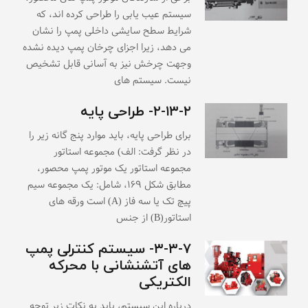
سیستم عیب یابی را طراحی کرده اند، که
شرایط سطح سایشی داخلی پمپ را نشان
می دهد، زیرا اجزای چرخان پمپ دیده نشده
وجهت چرخش نیز به آسانی قابل تشخیص
نیست. سیستم های
۲-۱۳-۲- طراحی پایه
برای طراحی پایه، باید موارد پنج گانه زیر را
در نظر گرفت: الف) مجموعه استاتور
مجموعه استاتور یک موتور پمپ محصور،
مطابق شکل ۱۶۹، شامل: یک مجموعه سیم
پیچ تک یا سه فاز (A) است ورقه های
استاتور(B) از جنس
۳-۳-۷- سیستم کنترلی پمپ
های آتشنشانی با محرکه
الکتریکی
درباره این سیستم، باید به نکات زیر توجه