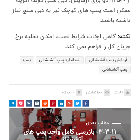
از gpm2500 برای آزمایش، دبی سنی دارند؛ اگرچه
ممکن است پمپ های کوچک نیز به دبی سنج نیاز
داشته باشند.
نکته:
گاهی اوقات شرایط نصب، امکان تخلیه نرخ
جریان کل را فراهم نمی کند.
آزمایش پمپ آتشنشانی
استاندارد پمپ آتشنشانی
پمپ
پمپ آتشنشانی
1
لایک
180
نمایش
0
دیدگاه
مطلب بعدی
۳-۳-۱۱- بازرسی کامل واحد پمپ های
آتشنشانی