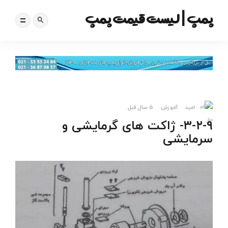
پمپ | لیست قیمت پمپ
امید
آموزش
5 سال قبل
۳-۲-۹- ژاکت های گرمایشی و
سرمایشی