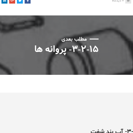
0
دیدگاه
مطلب بعدی
۳-۲-۱۵- پروانه ها
ند شفت