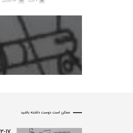
0
لایک
213
نمایش
ممکن است دوست داشته باشید
۳-۲-۱۷- آب ب