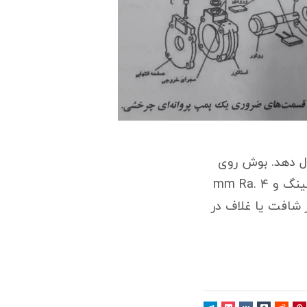
ال دهد. بوش روی
شافت، باید بسیار صیقلی بوده و حداکثر زبری آن از mn Ra 0. 8 برای سیستم پکینگ و mm Ra. 4
ل بیشتر نباشد. زبری سطح باید اسی ۳۲۷۴ ISO و قطر شافت یا غلاف در