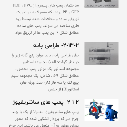
ساختمان پمپ های پلیمری از PDF ، PVC
GFP و PE بوده، که معمولا به دو صورت
تزریقی ساده و محافظت شده توسط زره
فلزی ساخته می شوند. پمپ های ساده:
مطابق شکل ۶ این پمپ ها از تزریق مواد
۲-۱۳-۲- طراحی پایه
برای طراحی پایه، باید موارد پنج گانه زیر را
در نظر گرفت: الف) مجموعه استاتور
مجموعه استاتور یک موتور پمپ محصور،
مطابق شکل ۱۶۹، شامل: یک مجموعه سیم
پیچ تک یا سه فاز (A) است ورقه های
استاتور(B) از جنس
۲-۱-۲- پمپ های سانتریفیوژ
پمپ های سانتریفیوژ، معمولا از یک با چند
چرخ متر که پرودار تشکیل شده که محور
دوران موتور به آن متصل می باشد. این چرخ