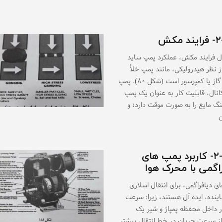
 مکش
ل فرایند مکش، عملکرد پمپ ساید
از نظر هیدرولیکی، مانند پمپ خلأ
انتقال گاز یا کمپرسور است (شکل ۸۰). پمپ
انال، قابلیت کار به عنوان یک پمپ
گ مایع را به صورت موقت دارد؛ و
ن
۲-۱۸-۲- کاربرد پمپ های
راگمی با محرک هوا
ی دیافراگمی، برای انتقال اسلاری
ینده، ایده آل هستند، زیرا: سرعت
ر داخل محفظه پمپاژ و شیر یک
از سرعت جریان در خط انتقال بیشتر