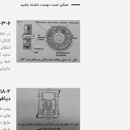
ممکن است دوست داشته باشید
۲-۳-۶- فرایند
در خلا
کانال 
ساید ک
خط رین
بنابرای
دیاف
پمپ ها
های سا
مایع د
طرفه، 