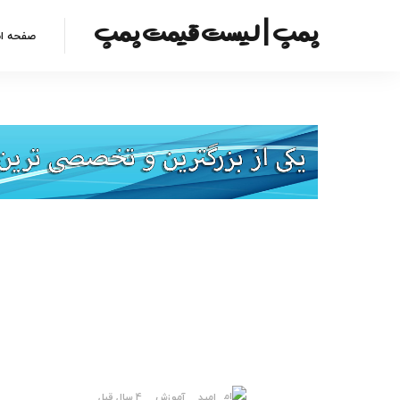
پمپ | لیست قیمت پمپ
صفحه ا
امید
آموزش
4 سال قبل