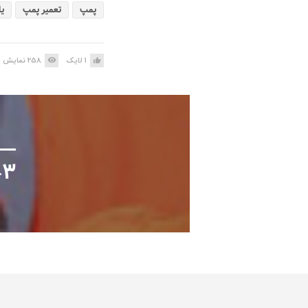
پمپ
تعمیر پمپ
یا
1
لایک
258
نمایش
۵-۳- تعمیرات و نگ