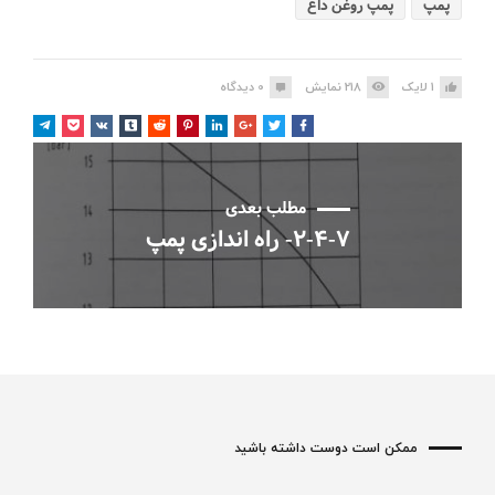
پمپ
پمپ روغن داغ
1
لایک
218
نمایش
0
دیدگاه
مطلب بعدی
۲-۴-۷- راه اندازی پمپ
ممکن است دوست داشته باشید