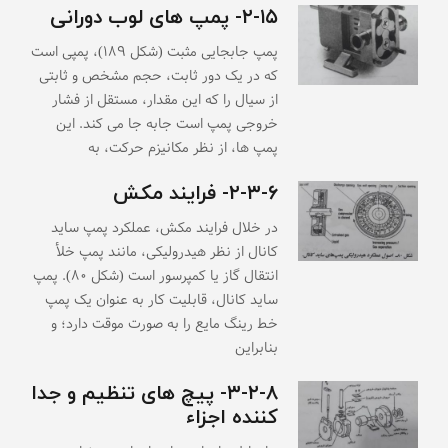
۲-۱۵- پمپ های لوب دورانی
پمپ جابجایی مثبت (شکل ۱۸۹)، پمپی است
که در یک دور ثابت، حجم مشخص و ثابتی
از سیال را که این مقدار، مستقل از فشار
خروجی پمپ است جابه جا می کند. این
پمپ ها، از نظر مکانیزم حرکت، به
۲-۳-۶- فرایند مکش
در خلال فرایند مکش، عملکرد پمپ ساید
کانال از نظر هیدرولیکی، مانند پمپ خلأ
انتقال گاز یا کمپرسور است (شکل ۸۰). پمپ
ساید کانال، قابلیت کار به عنوان یک پمپ
خط رینگ مایع را به صورت موقت دارد؛ و
بنابراین
۳-۲-۸- پیچ های تنظیم و جدا
کننده اجزاء