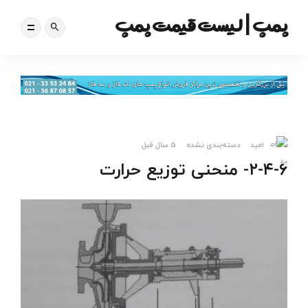
پمپ | لیست قیمت پمپ
امید
دسته‌بندی نشده
5 سال قبل
۲-۴-۶- منحنی توزیع حرارت