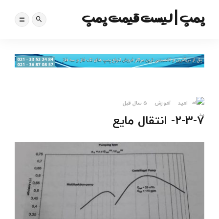
پمپ | لیست قیمت پمپ
امید
آموزش
5 سال قبل
۲-۳-۷- انتقال مایع