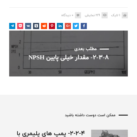
1
لایک
219
نمایش
0
دیدگاه
مطلب بعدی
۲-۳-۸- مقدار خیلی پایین NPSH
ممکن است دوست داشته باشید
۲-۲-۴- پمپ های پلیمری با