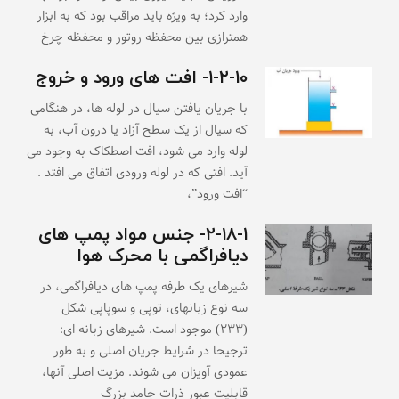
وارد کرد؛ به ویژه باید مراقب بود که به ابزار
همترازی بین محفظه روتور و محفظه چرخ
۱-۲-۱۰- افت های ورود و خروج
با جریان یافتن سیال در لوله ها، در هنگامی
که سیال از یک سطح آزاد یا درون آب، به
لوله وارد می شود، افت اصطکاک به وجود می
آید. افتی که در لوله ورودی اتفاق می افتد .
“افت ورود”،
۲-۱۸-۱- جنس مواد پمپ های
دیافراگمی با محرک هوا
شیرهای یک طرفه پمپ های دیافراگمی، در
سه نوع زبانهای، توپی و سوپاپی شکل
(۲۳۳) موجود است. شیرهای زبانه ای:
ترجیحا در شرایط جریان اصلی و به طور
عمودی آویزان می شوند. مزیت اصلی آنها،
قابلیت عبور ذرات جامد بزرگ