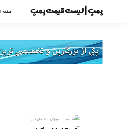
پمپ | لیست قیمت پمپ
صفحه ا
امید
آموزش
5 سال قبل