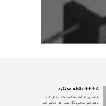
۱-۲-۲۵- نقطه عملکرد
همانطور که قبلا مشاهده شد (شکل ۱۲)،
برهم نهی منحنی HQ پمپ روی منحنی هد