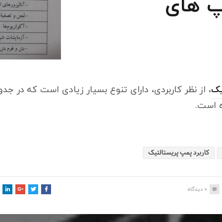
 پمپ های
یک
ه است.
کاربرد پمپ پریستالتیک
0
دیدگاه