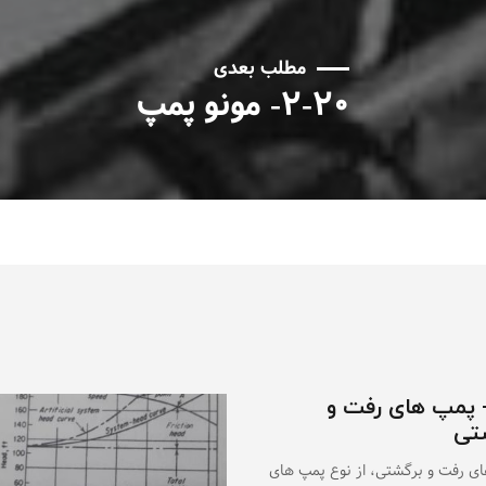
مطلب بعدی
۲-۲۰- مونو پمپ
۲-۱- پمپ های رفت و
تی
ی رفت و برگشتی، از نوع پمپ های