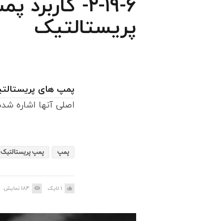
۲-۱۹-۶- کاربرد
پریستالتیک
پمپ های پریستالت
اصلی آنها اشاره شد
پمپ
پمپ پریستالتیک
1
لایک
184
نمایش