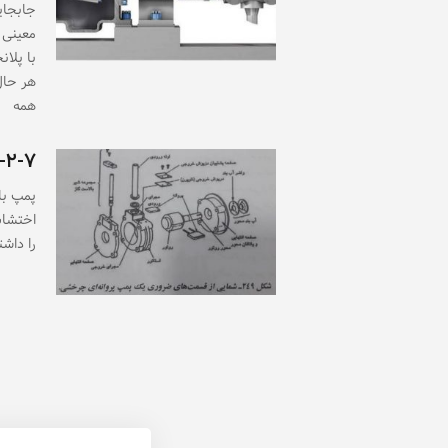
جابجای
معینی 
با پلا
هر حال
همه
۳-۲-۷- دمو
پمپ با
اختشاش
را داشته باشد