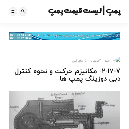
پمپ | لیست قیمت پمپ
امید
آموزش
5 سال قبل
۲-۱۷-۷- مکانیزم حرکت و نحوه کنترل
دبی دوزینگ پمپ ها