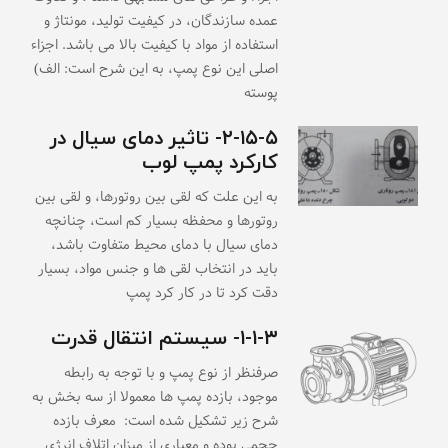
عمده سازندگان، در کیفیت تولید، مونتاژ و
استفاده از مواد با کیفیت بالا می باشد. اجزاء
اصلی این نوع پمپ، به این شرح است: الف)
پوسته
۲-۱۵-۵- تاثیر دمای سیال در
کارکرد پمپ لوب
به این علت که لقی بین روتورها، و لقی بین
روتورها و محفظه بسیار کم است، چنانچه
دمای سیال با دمای محیط متفاوت باشد،
باید در انتخاب لقی ها و جنس مواد، بسیار
دقت کرد تا در کار کرد پمپ
۱-۱-۳- سیستم انتقال قدرت
صرفنظر از نوع پمپ و با توجه به رابطه
موجود، بازده پمپ ها معمولا از سه بخش به
شرح زیر تشکیل شده است: معرف بازده
حجمی بوده و معیاری از میزان اتلاف انرژی