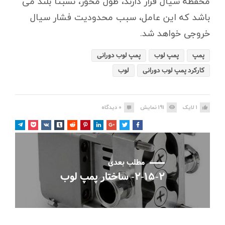
محفظه سیال قرار دارند، طول محور، نسبتا بلند می
باشد که این عامل، سبب محدودیت فشار سیال
خروجی خواهد شد.
پمپ
پمپ لوب
پمپ لوب دورانی
کارکرد پمپ لوب دورانی
لوب
1
لایک
191
نمایش
0
دیدگاه
مطلب بعدی
۲-۱۵-۲- ساختار پمپ لوب