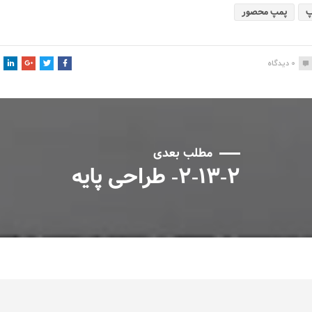
پ
پمپ محصور
0
دیدگاه
مطلب بعدی
۲-۱۳-۲- طراحی پایه