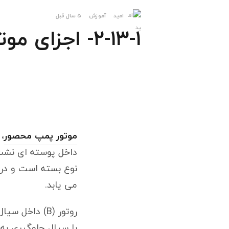
امید
آموزش
5 سال قبل
۲-۱۳-۱- اجزای موتور پمپ محصور
موتور پمپ محصور
،
نوع بسته است و در 
می یابد.
روتور (B) دا