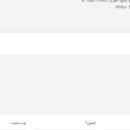
و پمپها طوری انتخاب شوند که
NPHa> 
ایمیل*
وب سایت