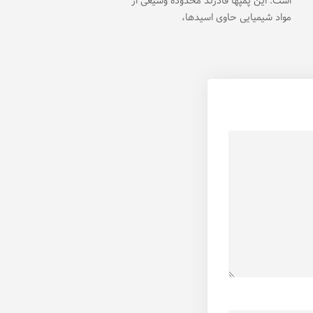
است. این پمپها قادرند محدوده وسیعی از
مواد شیمیایی حاوی اسیدها،