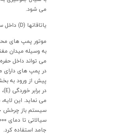
می شود.
یاتاقانها (D) داخل سیال پمپ شونده غوطه ور بوده و پیوسته روان کاری می شوند.
موتور پمپ های محصو
به وسیله میدان مغن
می تواند داخل حفره ر
در پمپ های دارای م
پیش از ورود به بخش
در 
می نماید. این لایه،
سیستم باز چرخش جر
جامد استفاده کرد.