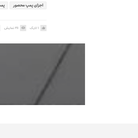
اجزای پمپ محصور
پم
1
لایک
211
نمایش