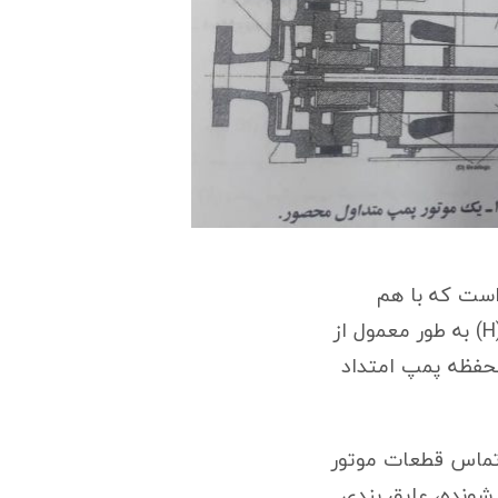
است که با هم
داخل پوسته ای نشت بندی شده قرار دارند (شکل ۱۶۸). مطابق شکل پروانه پمپ (H) به طور معمول از
محفظه پمپ امتداد
ز تماس قطعات موتور
 با سیال پمپ شونده، عایق بندی