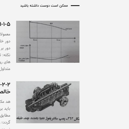
ممکن است دوست داشته باشید
۱-۱-۵- منحنی های عملکرد
معمولا
دور بر
نکته: 
های رو
متداول
خالص (H
باید ب
گردد؛ و