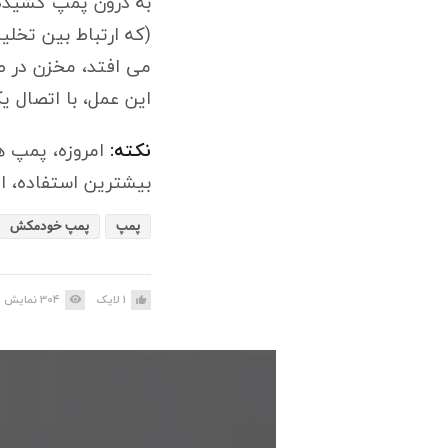
به درون پمپ کشیده 
(که ارتباط بین تخل
می افتد، مخزن در طر
این عمل، با اتصال ی
نکته:
امروزه، پمپ ها
بیشترین استفاده، از
پمپ
پمپ خودمکش
1
لایک
304
نمایش