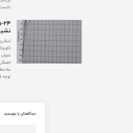
بزرگتر
دانست
نشین
اسلاری
عنوان 
(همگن)
ملاحظا
توجه قر
دیدگاهتان را بنویسید