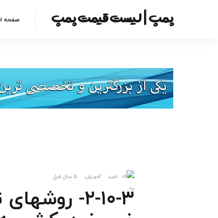
پمپ | لیست قیمت پمپ
صفحه ا
امید
آموزش
5 سال قبل
۲-۱۰-۳- روشه