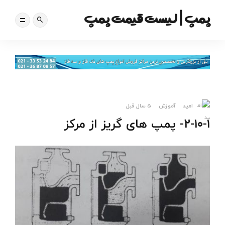
پمپ | لیست قیمت پمپ
امید
آموزش
5 سال قبل
۲-۱۰-۱- پمپ های گریز از مرکز