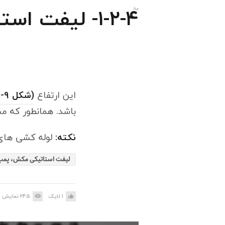
۱-۲-۴- لیفت استاتیکی مکش
این ارتفاع
(شکل a-۹)
باشد. همانطور که م
نکته:
لوله کشی های 
لیفت استاتیکی مکش، پمپ
1
لایک
245
نمایش