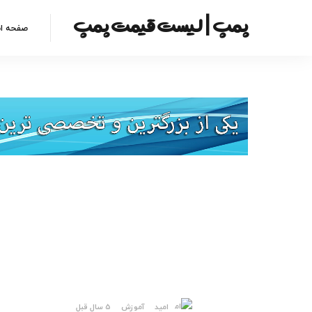
پمپ | لیست قیمت پمپ
صفحه ا
امید
آموزش
5 سال قبل