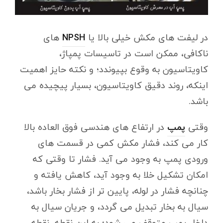
در لیفت های مکش خیلی بالا یا
NPSH
های
ناکافی، ممکن است در تاسیسات پمپاژ،
کاویتاسیون به وقوع بپیوندد؛ و نکته حایز اهمیت
اینکه، روند دقیق کاویتاسیون، بسیار پیچیده می
باشد.
وقتی
پمپ
در ارتفاع های هندسی فوق العاده بالا
کار می کند، فشار مکش کمی در قسمت های
ورودی پمپ به وجود می آید. فشار تا وقتی که
امکان تشکیل خلا به وجود آید، کاهش یافته و
چنانچه فشار در لوله، پایین تر از فشار بخار باشد،
سیال به بخار تبدیل می گردد، و جریان سیال به
داخل پمپ متوقف می شود؛ به این نقطه، نقطه