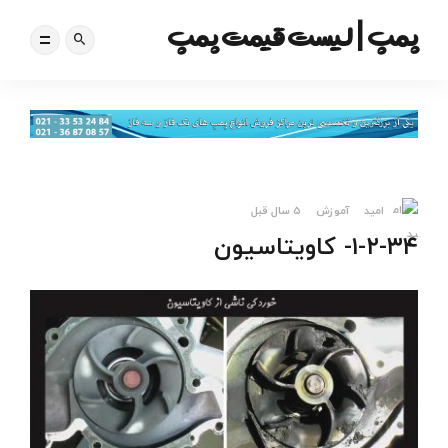
پمپ | لیست قیمت پمپ
امید
آموزش
5 سال قبل
۱-۲-۳۴- کاویتاسیون