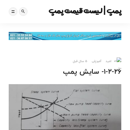
پمپ | لیست قیمت پمپ
امید
آموزش
5 سال قبل
۱-۲-۲۶- سایش پمپ