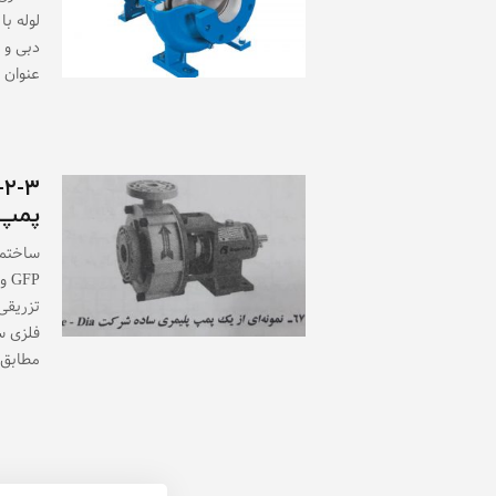
لوله ب
دبی و 
عنوان 
پمپ 
تزریقی
فلزی س
مطابق شکل ۶ این پم