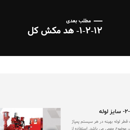
مطلب بعدی
۱-۲-۱۲- هد مکش کل
 لوله
 قطر لوله بهینه در هر سیستم پمپاژ
، موضوع مهمی می باشد. استفاده از