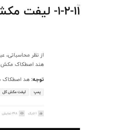
۱-۲-۱۱- لیفت مکش کل
از نظر محاسباتی، 
هند اصطکاک مکش 
توجه:
هد اصطکاک مک
پمپ
لیفت مکش کل
1
لایک
268
نمایش