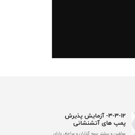
۳-۳-۱۲- آزمایش پذیرش
پمپ های آتشنشانی
مولفین و بیشتر بیمه گذاران و مراجع، دارای