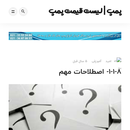
پمپ | لیست قیمت پمپ
امید
آموزش
5 سال قبل
۱-۱-۸- اصطلاحات مهم