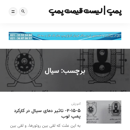
پمپ | لیست قیمت پمپ
برچسب:
سیال
آموزش
۲-۱۵-۵- تاثیر دمای سیال در کارکرد
پمپ لوب
به این علت که لقی بین روتورها، و لقی بین