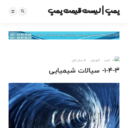
پمپ | لیست قیمت پمپ
امید
آموزش
5 سال قبل
۱-۴-۳- سیالات شیمیایی